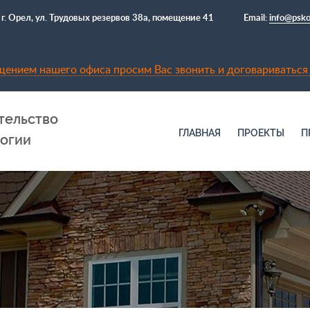
 г. Орел, ул. Трудовых резервов 38а, помещение 41
Email:
info@psko
ением нашего офиса просим Вас звонить и договариваться 
тельство
ГЛАВНАЯ
ПРОЕКТЫ
П
логии